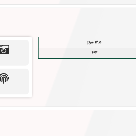
13.5 هرتز
3*4