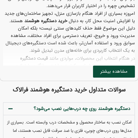
تشخیص چهره را در اختیار کاربران قرار می‌دهند.
امروزه بسیاری از افراد هنگام بازسازی منزل، تجهیز ساختمان‌های جدید
یا افزایش امنیت محل کار، به دنبال
خرید دستگیره هوشمند
هستند.
دلیل این موضوع فقط حذف کلیدهای سنتی نیست؛ بلکه امکان
مدیریت ورود و خروج، تعریف دسترسی برای افراد مختلف، مشاهده
سوابق ورود و استفاده آسان‌تر، باعث شده است دستگیره‌های دیجیتال
به یک انتخاب کاربردی برای خانه‌های مدرن تبدیل شوند.
در هنگام انتخاب این محصولات، مواردی مانند
قیمت دستگیره
هوشمند، نوع فناوری شناسایی، کیفیت ساخت، سازگاری با نوع درب،
مشاهده بیشتر
خدمات نصب و پشتیبانی
اهمیت زیادی دارند. تنوع مدل‌ها در بازار
باعث شده است کاربران قبل از خرید نیاز داشته باشند تفاوت محصولات
را بهتر بشناسند تا بتوانند گزینه‌ای متناسب با نیاز و بودجه خود انتخاب
سوالات متداول خرید دستگیره هوشمند فرالاک
کنند.
فرالاک با ارائه انواع
دستگیره هوشمند، قفل دیجیتال و دستگیره درب
دستگیره هوشمند روی چه درب‌هایی نصب می‌شود؟
ضد سرقت
تلاش می‌کند راهکارهای امنیتی مدرن را برای ساختمان‌های
مسکونی، اداری و تجاری فراهم کند. در این راهنما، انواع دستگیره
امکان نصب به ساختار محصول و مشخصات درب وابسته است. بسیاری از
هوشمند، امکانات، عوامل مؤثر بر قیمت و نکات مهم خرید را بررسی
مدل‌ها روی درب‌های چوبی، فلزی یا ضد سرقت قابل نصب هستند، اما
می‌کنیم.