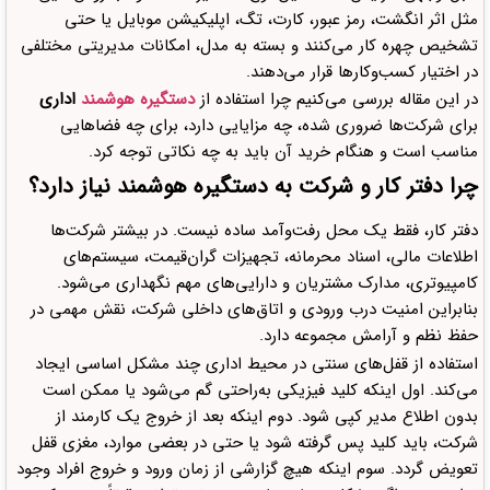
مثل اثر انگشت، رمز عبور، کارت، تگ، اپلیکیشن موبایل یا حتی
تعداد کاربران قابل تعریف
تشخیص چهره کار می‌کنند و بسته به مدل، امکانات مدیریتی مختلفی
روش‌های دسترسی
در اختیار کسب‌وکارها قرار می‌دهند.
قابلیت حذف و ویرایش کاربران
در این مقاله بررسی می‌کنیم چرا استفاده از
دستگیره هوشمند
اداری
برای شرکت‌ها ضروری شده، چه مزایایی دارد، برای چه فضاهایی
کیفیت بدنه و مقاومت دستگیره
مناسب است و هنگام خرید آن باید به چه نکاتی توجه کرد.
نوع درب و امکان نصب
چرا دفتر کار و شرکت به دستگیره هوشمند نیاز دارد؟
خدمات نصب و پشتیبانی
دفتر کار، فقط یک محل رفت‌وآمد ساده نیست. در بیشتر شرکت‌ها
آیا دستگیره هوشمند جایگزین دستگاه حضور و غیاب می‌شود؟
اطلاعات مالی، اسناد محرمانه، تجهیزات گران‌قیمت، سیستم‌های
دستگیره هوشمند برای چه شرکت‌هایی مناسب‌تر است؟
کامپیوتری، مدارک مشتریان و دارایی‌های مهم نگهداری می‌شود.
شرکت‌های فناوری و IT
بنابراین امنیت درب ورودی و اتاق‌های داخلی شرکت، نقش مهمی در
حفظ نظم و آرامش مجموعه دارد.
دفاتر حقوقی و مالی
استفاده از قفل‌های سنتی در محیط اداری چند مشکل اساسی ایجاد
مطب‌ها و کلینیک‌ها
می‌کند. اول اینکه کلید فیزیکی به‌راحتی گم می‌شود یا ممکن است
شرکت‌های با پرسنل شیفتی
بدون اطلاع مدیر کپی شود. دوم اینکه بعد از خروج یک کارمند از
دفاتر اشتراکی و فضای کار مشترک
شرکت، باید کلید پس گرفته شود یا حتی در بعضی موارد، مغزی قفل
تعویض گردد. سوم اینکه هیچ گزارشی از زمان ورود و خروج افراد وجود
اشتباهات رایج در انتخاب دستگیره هوشمند اداری