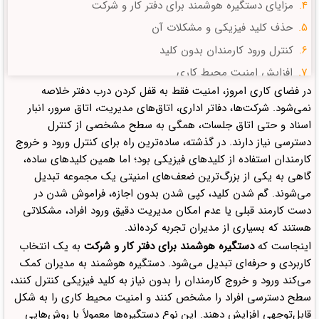
مزایای دستگیره هوشمند برای دفتر کار و شرکت
حذف کلید فیزیکی و مشکلات آن
کنترل ورود کارمندان بدون کلید
افزایش امنیت محیط کاری
در فضای کاری امروز، امنیت فقط به قفل کردن درب دفتر خلاصه
نظم بیشتر در رفت‌وآمدها
نمی‌شود. شرکت‌ها، دفاتر اداری، اتاق‌های مدیریت، اتاق سرور، انبار
مناسب برای شرکت‌های کوچک و بزرگ
اسناد و حتی اتاق جلسات، همگی به سطح مشخصی از کنترل
دستگیره هوشمند در چه بخش‌هایی از شرکت کاربرد دارد؟
دسترسی نیاز دارند. در گذشته، ساده‌ترین راه برای کنترل ورود و خروج
کارمندان استفاده از کلیدهای فیزیکی بود؛ اما همین کلیدهای ساده،
درب ورودی دفتر
گاهی به یکی از بزرگ‌ترین ضعف‌های امنیتی یک مجموعه تبدیل
اتاق مدیریت
می‌شوند. گم شدن کلید، کپی شدن بدون اجازه، فراموش شدن در
اتاق سرور
دست کارمند قبلی یا عدم امکان مدیریت دقیق ورود افراد، مشکلاتی
هستند که بسیاری از مدیران تجربه کرده‌اند.
اتاق جلسات
اینجاست که
دستگیره هوشمند برای دفتر کار و شرکت
به یک انتخاب
انبار و بایگانی
کاربردی و حرفه‌ای تبدیل می‌شود. دستگیره هوشمند به مدیران کمک
جدول مقایسه قفل سنتی و دستگیره هوشمند برای شرکت
می‌کند ورود و خروج کارمندان را بدون نیاز به کلید فیزیکی کنترل کنند،
هنگام خرید دستگیره هوشمند برای دفتر کار به چه نکاتی توجه
سطح دسترسی افراد را مشخص کنند و امنیت محیط کاری را به شکل
کنیم؟
قابل‌توجهی افزایش دهند. این نوع دستگیره‌ها معمولاً با روش‌هایی