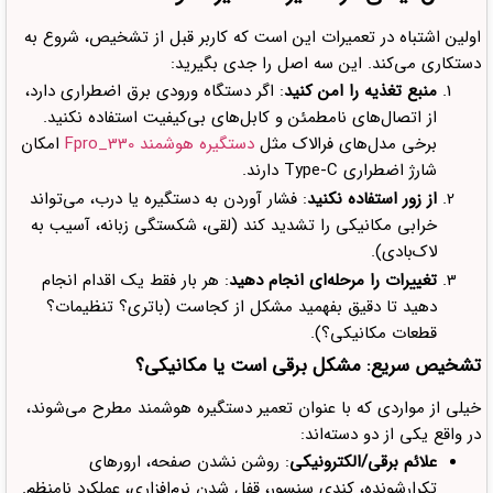
اولین اشتباه در تعمیرات این است که کاربر قبل از تشخیص، شروع به
دستکاری می‌کند. این سه اصل را جدی بگیرید:
منبع تغذیه را امن کنید
: اگر دستگاه ورودی برق اضطراری دارد،
از اتصال‌های نامطمئن و کابل‌های بی‌کیفیت استفاده نکنید.
برخی مدل‌های فرالاک مثل
دستگیره هوشمند Fpro_330
امکان
شارژ اضطراری Type-C دارند.
از زور استفاده نکنید
: فشار آوردن به دستگیره یا درب، می‌تواند
خرابی مکانیکی را تشدید کند (لقی، شکستگی زبانه، آسیب به
لاک‌بادی).
تغییرات را مرحله‌ای انجام دهید
: هر بار فقط یک اقدام انجام
دهید تا دقیق بفهمید مشکل از کجاست (باتری؟ تنظیمات؟
قطعات مکانیکی؟).
تشخیص سریع: مشکل برقی است یا مکانیکی؟
خیلی از مواردی که با عنوان تعمیر دستگیره هوشمند مطرح می‌شوند،
در واقع یکی از دو دسته‌اند:
علائم برقی/الکترونیکی
: روشن نشدن صفحه، ارورهای
تکرارشونده، کندی سنسور، قفل شدن نرم‌افزاری، عملکرد نامنظم.