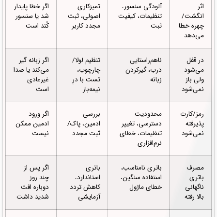
اثر
آلودگی سنسور،
تمیزکاری
اگر خطا پایدار
انگشت/
تنظیمات، کیفیت
اصولی، ثبت
شد یا سنسور
چهره خطا
ثبت
مجدد کاربر
کُند است
می‌دهد
در قفل
ناهم‌راستایی
تنظیم لولا/
اگر زبانه گیر
می‌شود
درب، گیرکردن
چارچوب،
می‌کند یا صدا
ولی باز
زبانه
تست با درِ
غیرعادی
نمی‌شود
نیمه‌باز
است
رمز/کارت
محدودیت
بررسی
اگر ورود
پذیرفته
دسترسی، تغییر
ادمین، پاک/
ادمین ممکن
نمی‌شود
تنظیمات، خطای
ثبت مجدد
نیست
نرم‌افزاری
مصرف
باتری نامناسب،
باتری
اگر پس از
باتری
استفاده سنگین،
استاندارد،
چند روز
ناگهانی
خطای ماژول
کاهش تردد
دوباره افت
بالا رفته
آزمایشی
شدید داشت