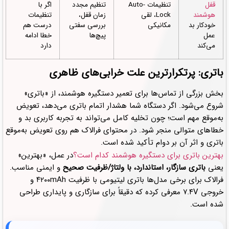
قفل
تنظیمات Auto-
تنظیم مجدد
اگر با
هوشمند
Lock، لقی
زمان قفل،
تنظیمات
خودکار بد
مکانیکی
بررسی سفتی
درست هم
عمل
پیچ‌ها
خطا ادامه
می‌کند
دارد
باتری: پرتکرارترین علت خرابی‌های ظاهری
بخش بزرگی از تماس‌ها برای تعمیر دستگیره هوشمند، از «باتری»
شروع می‌شود. اگر دستگاه شما هشدار اتمام باتری می‌دهد، تعویض
به‌موقع مهم است؛ چون تخلیه کامل می‌تواند به تجربه کاربری بد و
خطاهای متوالی منجر شود. در محتوای فرالاک هم روی تعویض به‌موقع
باتری و اثر آن بر دوام تأکید شده است.
بهترین باتری برای دستگیره هوشمند کدام است؟
در عمل، «بهترین»
یعنی
باتری سازگار، استاندارد، با ولتاژ/ظرفیت صحیح
و ایمنی مناسب.
فرالاک برای برخی مدل‌ها باتری لیتیومی با ظرفیت ۴۲۰۰mAh و
خروجی ۷.۴V معرفی کرده که دقیقاً برای سازگاری و پایداری طراحی
شده است.