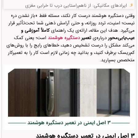
ایرادهای مکانیکی: از ناهم‌راستایی درب تا خرابی مغزی
وقتی دستگیره نیاز به سرویس تخصصی دارد
وقتی دستگیره هوشمند درست کار نکند، مسئله فقط «باز نشدن در»
نیست؛ امنیت، تردد روزانه، و حتی آرامش ذهنی شما تحت‌تأثیر قرار
یک نکته کاربردی برای کاربران شهرها و پروژه‌های محلی
می‌گیرد. هدف این مقاله، ارائه‌ی یک راهنمای
کاملاً آموزشی و
نقش سبک زندگی و کاربری درست در کاهش نیاز به تعمیر
عیب‌یابی‌محور
درباره‌ی
تعمیر
دستگیره هوشمند
است؛ یعنی کمک
ارتباط تعمیرات با اکوسیستم خانه هوشمند
می‌کند مشکل را درست تشخیص دهید، خطاهای رایج را با روش‌های
کم‌ریسک برطرف کنید، و بدانید چه زمانی لازم است کار را به تعمیرکار
دیدگاهتان را بنویسید لغو پاسخ
متخصص بسپارید.
۳ اصل ایمنی در تعمیر دستگیره هوشمند