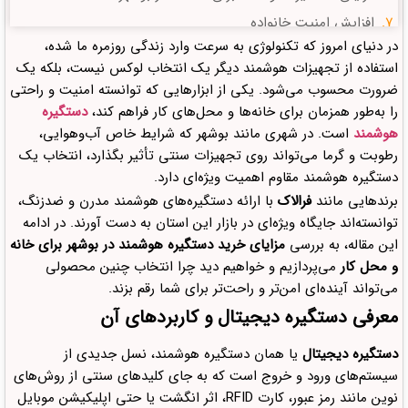
افزایش امنیت خانواده
در دنیای امروز که تکنولوژی به سرعت وارد زندگی روزمره ما شده،
راحتی در ورود و خروج بدون کلید
استفاده از تجهیزات هوشمند دیگر یک انتخاب لوکس نیست، بلکه یک
امکان کنترل از راه دور
ضرورت محسوب می‌شود. یکی از ابزارهایی که توانسته امنیت و راحتی
مزایای دستگیره هوشمند برای محل کار در بوشهر
را به‌طور همزمان برای خانه‌ها و محل‌های کار فراهم کند،
دستگیره
هوشمند
است. در شهری مانند بوشهر که شرایط خاص آب‌وهوایی،
مدیریت تردد کارمندان
رطوبت و گرما می‌تواند روی تجهیزات سنتی تأثیر بگذارد، انتخاب یک
ثبت ورود و خروج
دستگیره هوشمند مقاوم اهمیت ویژه‌ای دارد.
کاهش هزینه‌های نگهداری قفل‌های سنتی
برندهایی مانند
فرالاک
با ارائه دستگیره‌های هوشمند مدرن و ضدزنگ،
توانسته‌اند جایگاه ویژه‌ای در بازار این استان به دست آورند. در ادامه
مقایسه دستگیره هوشمند با قفل‌های سنتی در بوشهر
این مقاله، به بررسی
مزایای خرید دستگیره هوشمند در بوشهر برای خانه
راهنمای انتخاب بهترین دستگیره هوشمند در بوشهر
و محل کار
می‌پردازیم و خواهیم دید چرا انتخاب چنین محصولی
خرید دستگیره هوشمند فرالاک در بوشهر
می‌تواند آینده‌ای امن‌تر و راحت‌تر برای شما رقم بزند.
دیدگاهتان را بنویسید لغو پاسخ
معرفی دستگیره دیجیتال و کاربردهای آن
دستگیره دیجیتال
یا همان دستگیره هوشمند، نسل جدیدی از
سیستم‌های ورود و خروج است که به جای کلیدهای سنتی از روش‌های
نوین مانند رمز عبور، کارت RFID، اثر انگشت یا حتی اپلیکیشن موبایل