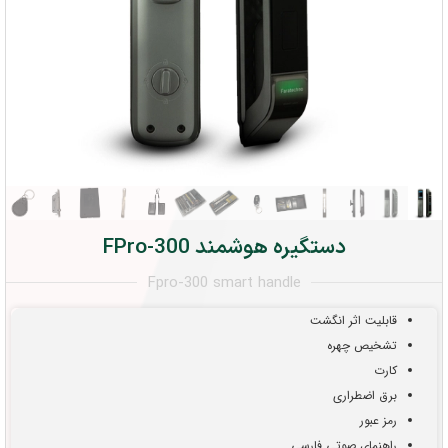
دستگیره هوشمند FPro-300
Fpro-300 smart handle
قابلیت اثر انگشت
تشخیص چهره
کارت
برق اضطراری
رمز عبور
راهنمای صوتی فارسی