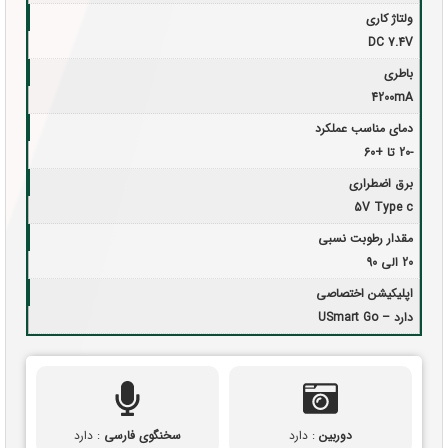
ولتاژ کاری
DC 7.4V
باطری
4200mA
دمای مناسب عملکرد
-20 تا +60
برق اضطراری
5V Type c
مقدار رطوبت نسبی
20 الی 90
اپلیکیشن اختصاصی
دارد – USmart Go
دوربین
: دارد
سخنگوی فارسی
: دارد